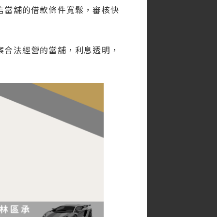
信當舖的借款條件寬鬆，審核快
案合法經營的當舖，利息透明，