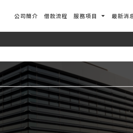
公司簡介
借款流程
服務項目
最新消