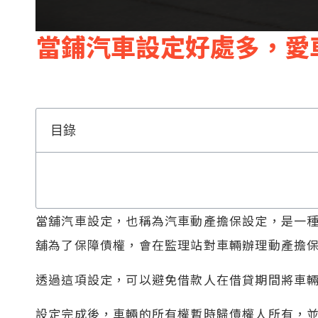
當鋪汽車設定好處多，愛
目錄
當舖汽車設定，也稱為汽車動產擔保設定，是一
舖為了保障債權，會在監理站對車輛辦理動產擔
透過這項設定，可以避免借款人在借貸期間將車
設定完成後，車輛的所有權暫時歸債權人所有，