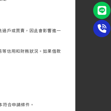
法過戶或買賣，因此會影響進一
態等信用和財務狀況。如果借款
本符合申請條件。