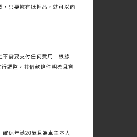
眾，只要擁有抵押品，就可以向
定不需要支付任何費用。根據
進行調整。其借款條件明確且寬
確保年滿20歲且為車主本人