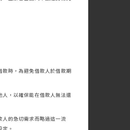
借款時，為避免借款人於借款期
他人，以確保能在借款人無法還
款人的急切需求而略過這一流
設定。