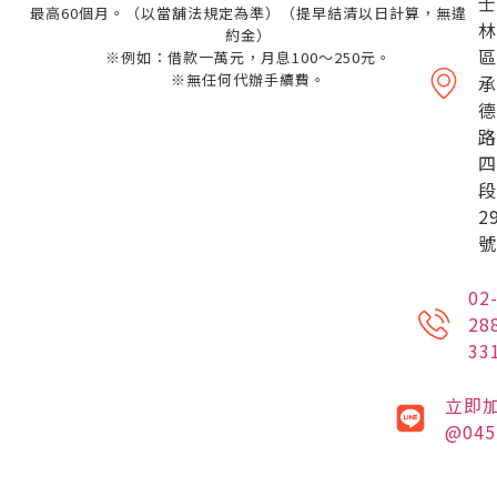
士
最高60個月。（以當舖法規定為準）（提早結清以日計算，無違
林
約金）
區
※例如：借款一萬元，月息100～250元。
※無任何代辦手續費。
承
德
路
四
段
2
號
02
28
33
立即
@045