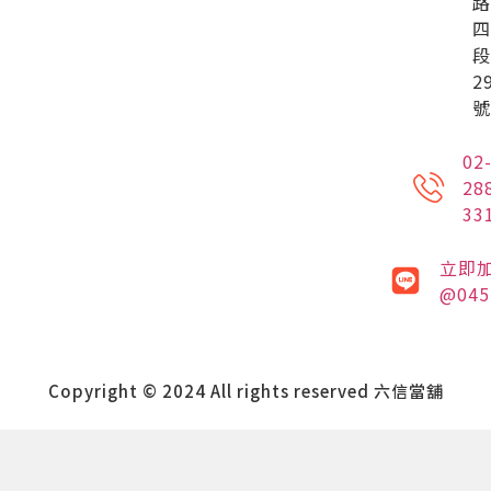
路
四
段
2
號
02
28
33
立即
@045
Copyright © 2024 All rights reserved 六信當舖