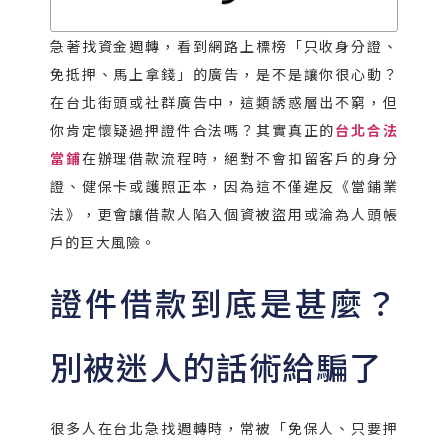
急著找資金週轉，看到網路上標榜「只收身分證、
免抵押、馬上拿錢」的廣告，是不是讓你很心動？
在台北街頭或社群廣告中，這類誘惑層出不窮，但
你肯定懷疑過押證件合法嗎？其實真正的
台北合法
當鋪
在辦理借款流程時，絕對不會扣留客戶的身分
證、健保卡或護照正本，因為這不僅違反《當鋪業
法》，更會讓借款人陷入個資被盜用或淪為人頭帳
戶的巨大風險。
證件借款到底是甚麼？
別被迷人的話術給騙了
很多人在台北急找週轉時，常被「免保人、只要押