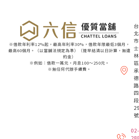
台
北
市
※借款年利率12%起，最高年利率30%，借款年限最低3個月，
士
最高60個月。（以當舖法規定為準）（提早結清以日計算，無違
林
約金）
區
※例如：借款一萬元，月息100～250元。
※無任何代辦手續費。
承
德
路
四
段
2
號
02
28