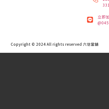
33
立即
@045
Copyright © 2024 All rights reserved 六信當舖