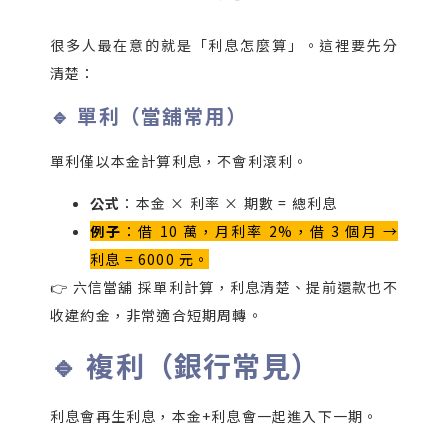
很多人最在意的就是「利息怎麼算」。這裡要先分
清楚：
🔹 單利（當舖常用）
單利僅以本金計算利息，不會利滾利。
公式
：本金 × 利率 × 期數 = 總利息
例子
：借 10 萬，月利率 2%，借 3 個月 →
利息 = 6000 元。
👉 六信當舖 採單利計算，利息清楚、提前還款也不
收違約金，非常適合短期周轉。
🔹 複利（銀行常見）
利息會再生利息，本金+利息會一起進入下一期。