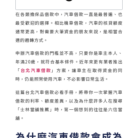
在各類擔保品借款中，汽車借款一直是最普遍、也
最受歡迎的選擇。相比機車借款，汽車的核貸額度
通常更高，對需要大筆資金的朋友來說，是相當合
適的週轉方式。
申辦汽車借款的門檻並不高，只要你是車主本人、
年滿20歲，就符合基本條件。近年來更有業者推出
「
台北汽車借款
」方案，讓車主在取得資金的同
時，仍能照常使用汽車，不必影響日常生活。
這篇台北汽車借款必看手冊，將帶你一次掌握汽車
借款的利率、額度差異，以及為什麼許多人在搜尋
「士林當舖推薦」時，第一個想到的往往是六信當
舖。
為什麼汽車借款會成為