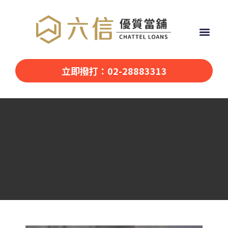
立即撥打：02-28883313