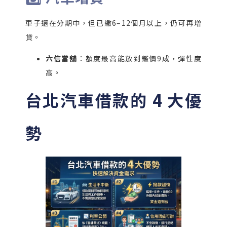
車子還在分期中，但已繳6–12個月以上，仍可再增
貸。
六信當舖
：額度最高能放到鑑價9成，彈性度
高。
台北汽車借款的 4 大優
勢