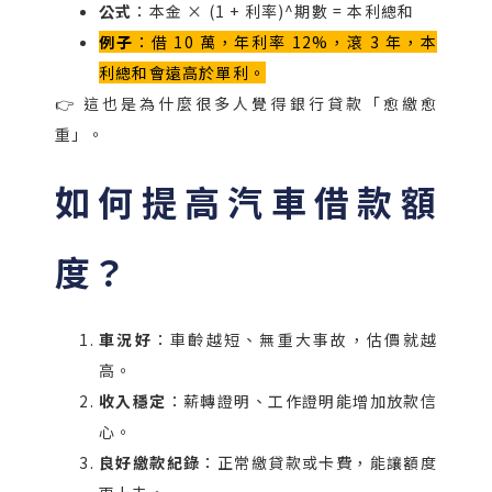
公式
：本金 × (1 + 利率)^期數 = 本利總和
例子
：借 10 萬，年利率 12%，滾 3 年，本
利總和會遠高於單利。
👉 這也是為什麼很多人覺得銀行貸款「愈繳愈
重」。
如何提高汽車借款額
度？
車況好
：車齡越短、無重大事故，估價就越
高。
收入穩定
：薪轉證明、工作證明能增加放款信
心。
良好繳款紀錄
：正常繳貸款或卡費，能讓額度