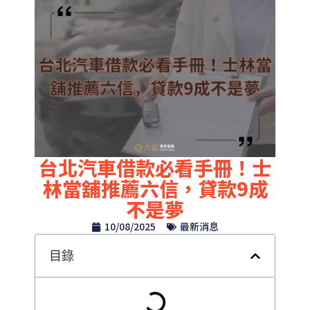
台北汽車借款必看手冊！士
林當舖推薦六信，貸款9成
不是夢
10/08/2025
最新消息
目錄