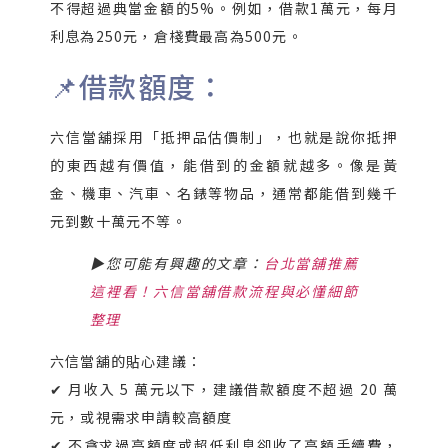
不得超過典當金額的5%。例如，借款1萬元，每月
利息為250元，倉棧費最高為500元。
📌借款額度：
六信當舖採用「抵押品估價制」，也就是說你抵押
的東西越有價值，能借到的金額就越多。像是黃
金、機車、汽車、名錶等物品，通常都能借到幾千
元到數十萬元不等。
▶您可能有興趣的文章：
台北當舖推薦
這裡看！六信當舖借款流程與必懂細節
整理
六信當舖的貼心建議：
✔ 月收入 5 萬元以下，建議借款額度不超過 20 萬
元，或視需求申請較高額度
✔ 不貪求過高額度或超低利息卻收了高額手續費，