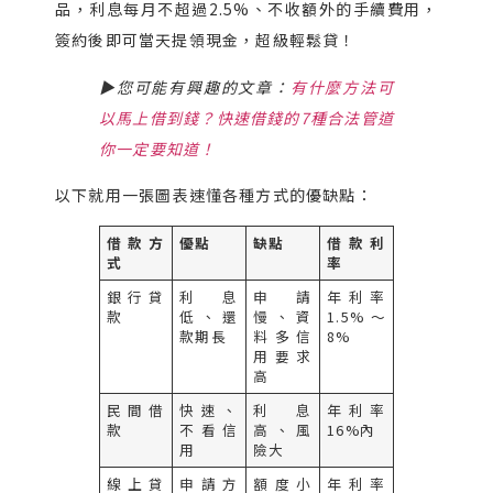
品，利息每月不超過2.5%、不收額外的手續費用，
簽約後即可當天提領現金，超級輕鬆貸！
▶您可能有興趣的文章：
有什麼方法可
以馬上借到錢？快速借錢的7種合法管道
你一定要知道！
以下就用一張圖表速懂各種方式的優缺點：
借款方
優點
缺點
借款利
式
率
銀行貸
利息
申請
年利率
款
低、還
慢、資
1.5%～
款期長
料多信
8%
用要求
高
民間借
快速、
利息
年利率
款
不看信
高、風
16%內
用
險大
線上貸
申請方
額度小
年利率