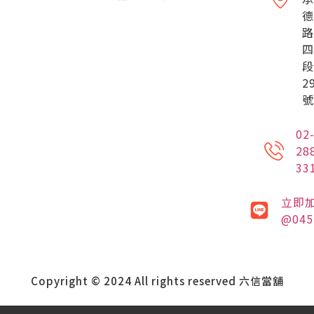
德
路
四
段
2
號
02
28
33
立即
@045
Copyright © 2024 All rights reserved 六信當舖