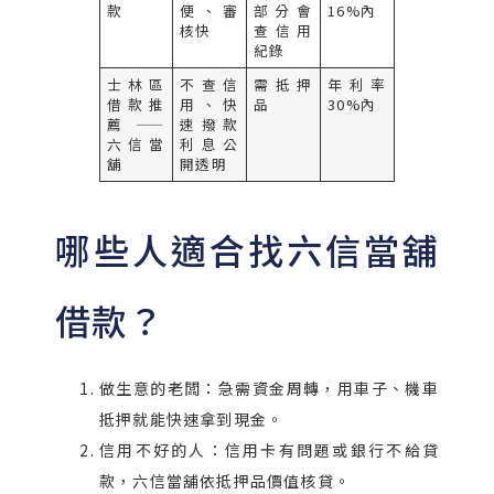
款
便、審
部分會
16%內
核快
查信用
紀錄
士林區
不查信
需抵押
年利率
借款推
用、快
品
30%內
薦——
速撥款
六信當
利息公
舖
開透明
哪些人適合找六信當舖
借款？
做生意的老闆：急需資金周轉，用車子、機車
抵押就能快速拿到現金。
信用不好的人：信用卡有問題或銀行不給貸
款，六信當舖依抵押品價值核貸。