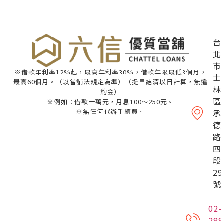
台
北
市
※借款年利率12%起，最高年利率30%，借款年限最低3個月，
士
最高60個月。（以當舖法規定為準）（提早結清以日計算，無違
林
約金）
區
※例如：借款一萬元，月息100～250元。
※無任何代辦手續費。
承
德
路
四
段
2
號
02
28