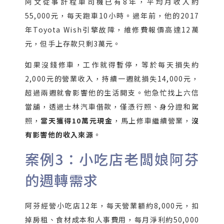
阿文從事計程車司機已有8年，平均月收入約
55,000元，每天跑車10小時。過年前，他的2017
年Toyota Wish引擎故障，維修費報價高達12萬
元，但手上存款只剩3萬元。
如果沒錢修車，工作就得暫停，等於每天損失約
2,000元的營業收入，持續一週就損失14,000元，
超過兩週就會影響他的生活開支。他急忙找上六信
當舖，透過士林汽車借款，僅憑行照、身分證和駕
照，
當天獲得10萬元現金
，馬上修車繼續營業，
沒
有影響他的收入來源
。
案例3：小吃店老闆娘阿芬
的週轉需求
阿芬經營小吃店12年，每天營業額約8,000元，扣
掉房租、食材成本和人事費用，每月淨利約50,000