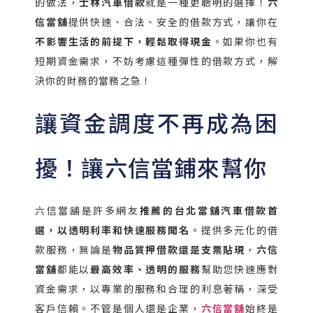
的做法，
士林汽車借款
就是一種更聰明的選擇！
六
信當舖
提供快速、合法、安全的借款方式，讓你在
不影響生活的前提下，輕鬆取得現金
。如果你也有
短期資金需求，不妨考慮這種彈性的借款方式，解
決你的財務的當務之急！
讓資金調度不再成為困
擾！讓六信當鋪來幫你
六信當舖是許多網友
推薦的台北當舖汽車借款首
選，以透明利率和快速服務聞名
。提供多元化的借
款服務，無論是
物品質押借款還是支票貼現
，
六信
當舖
都能以
最高效率、透明的服務
幫助您快速應對
資金需求，以專業的服務和合理的利息著稱，深受
客戶信賴。不管是個人還是企業，
六信當舖
始終是