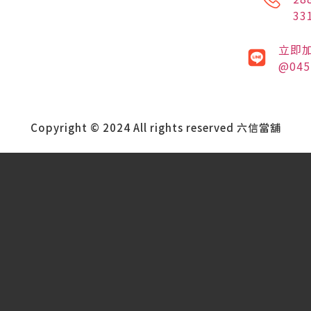
33
立即
@045
Copyright © 2024 All rights reserved 六信當舖