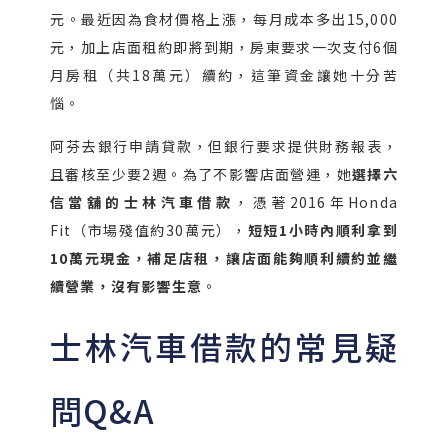
元。最近因為食材價格上漲，每月成本多出15,000
元，加上店面租約即將到期，房東要求一次支付6個
月房租（共18萬元）續約，這筆資金讓她十分苦
惱。
阿芬去銀行申請貸款，但銀行要求提供財務報表，
且審核至少要2週。為了不影響店面營運，她
選擇六
信當舖的士林汽車借款
，憑著2016年Honda
Fit（市場殘值約30萬元），
短短1小時內順利拿到
10萬元現金，補足店租，讓店面能夠順利續約並繼
續營業，沒有影響生意
。
士林汽車借款的常見疑
問Q&A