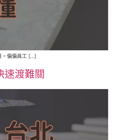
偏偏員工 […]
快速渡難關