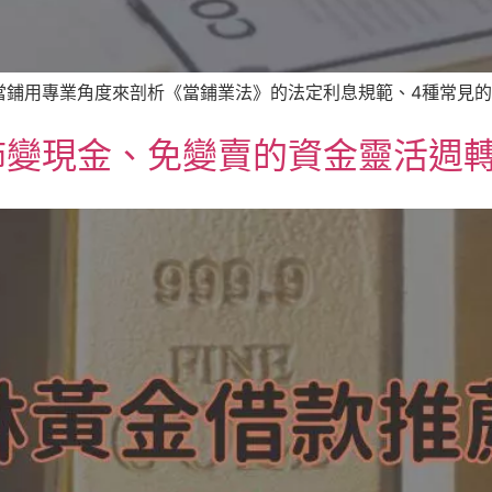
鋪用專業角度來剖析《當鋪業法》的法定利息規範、4種常見的當
飾變現金、免變賣的資金靈活週