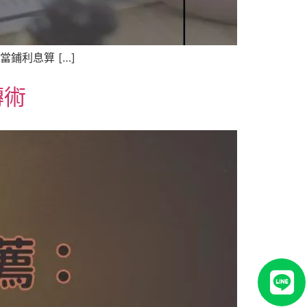
鋪利息算 […]
轉術