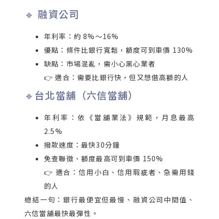
🔹 融資公司
年利率：約 8%～16%
優點：條件比銀行寬鬆，額度可到車價 130%
缺點：市場混亂，需小心黑心業者
👉 適合：需要比銀行快，但又想借高額的人
🔹台北當舖（六信當舖）
年利率：依《當舖業法》規範，月息最高
2.5%
撥款速度：最快30分鐘
免查聯徵、額度最高可到車價 150%
👉 適合：信用小白、信用瑕疵者、急需用錢
的人
總結一句：銀行最便宜但最慢、融資公司中間值、
六信當舖最快最彈性。