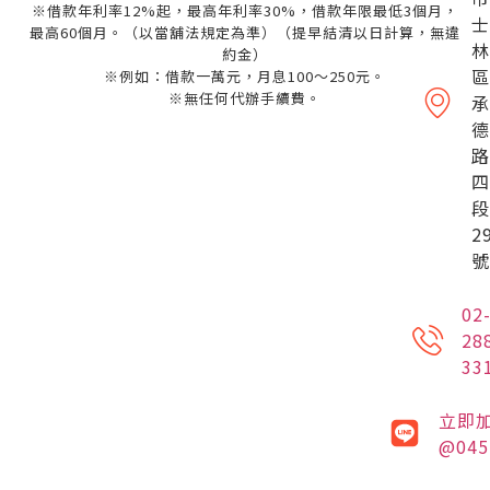
※借款年利率12%起，最高年利率30%，借款年限最低3個月，
士
最高60個月。（以當舖法規定為準）（提早結清以日計算，無違
林
約金）
區
※例如：借款一萬元，月息100～250元。
※無任何代辦手續費。
承
德
路
四
段
2
號
02
28
33
立即
@045